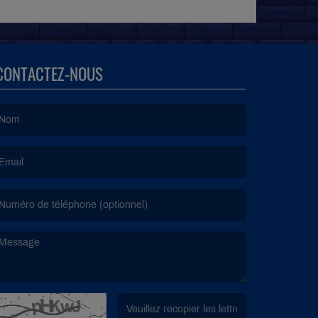
CONTACTEZ-NOUS
e nom est obligatoire. )
’email est obligatoire. )
e message est obligatoire. )