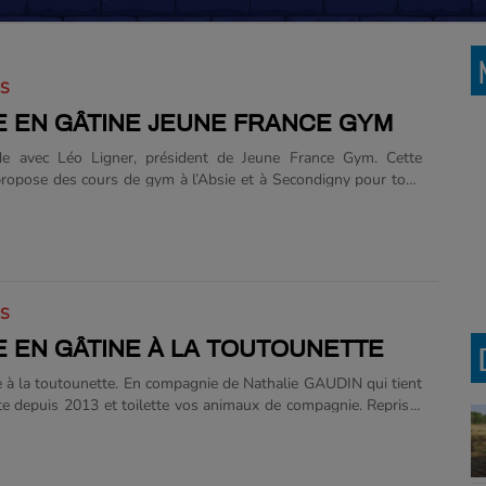
IS
 EN GÂTINE JEUNE FRANCE GYM
e avec Léo Ligner, président de Jeune France Gym. Cette
propose des cours de gym à l’Absie et à Secondigny pour tous
rtir de 3 ans avec les séances de bébé gym. Il nous parle de ce
mplet avec de nombreuses disciplines et agrès variés qui
’entretenir sa santé en travaillant aussi bien l’endurance,
ou la force. Jeune France Gym connaît un fort succès notamment
eux Olympiques de Paris qui les a fait passer de 160 adhérents
icipent à des......
IS
 EN GÂTINE À LA TOUTOUNETTE
 à la toutounette. En compagnie de Nathalie GAUDIN qui tient
te depuis 2013 et toilette vos animaux de compagnie. Repris à
opriétaire qui elle-même suivait les pas de l’ancienne entreprise
. Elle pratique le toilettage sur les chiens, les chats mais aussi
elle nous raconte même une anecdote avec un cheval lors d’une