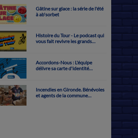
Gâtine sur glace : la série de l'été
à ab'sorbet
Histoire du Tour - Le podcast qui
vous fait revivre les grands
exploits français sur la Grande
Boucle
Accordons-Nous : L'équipe
délivre sa carte d'identité
musicale
Incendies en Gironde. Bénévoles
et agents de la commune
s'activent pour récolter des dons
à Parthenay