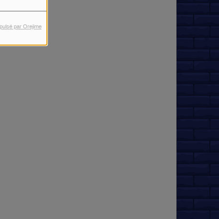
pulsé par Orejime