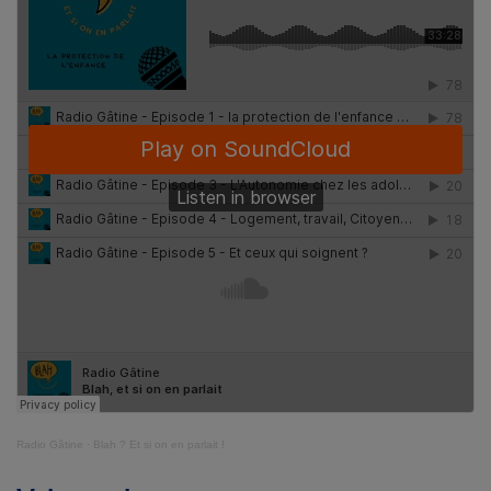
Radio Gâtine
·
Blah ? Et si on en parlait !