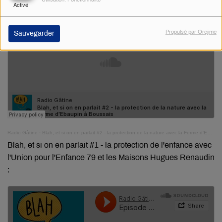
Activé
Propulsé par Orejime
Sauvegarder
Radio Gâtine
·
Blah, et si on en parlait #2 - la protection de la nature avec la Ferme d'Ebaupin à Boussais
Blah, et si on en parlait #1 - la protection de l'enfance avec
l'Union pour l'Enfance 79 et les Maisons Hugues Renaudin
: