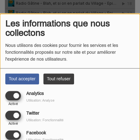
Les informations que nous
collectons
Nous utilisons des cookies pour fournir les services et les
Radio Gâtine
·
Blah et si on en parlait ... du Village !
fonctionnalités proposés sur notre site et pour améliorer
Blah, et si on en parlait #2 - la protection de la nature avec
l'expérience de nos utilisateurs.
la Ferme d'Ebaupin à Boussais :
Tout accepter
Tout refuser
Analytics
Utilisation: Analyse
Activé
Twitter
Utilisation: Fonctionnalité
Activé
Facebook
Utilisation: Fonctionnalité