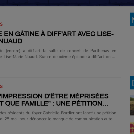
IS
 EN GÂTINE À DIFF'ART AVEC LISE-
 NUAUD
e (encore) à diff’art la salle de concert de Parthenay en
 Lise-Marie Nuaud. Sur ce deuxième épisode à diff’art on se
 les action culturelles et la rock school. Oui car Diff’art n’est
t une salle de concert mais un lieu ressource pour toutes les
i pratiquent la musique à Parthenay et dans les environs : “Il
vec les studios de répétition qui sont très bien équipé que ça soit
IS
tissage via la rock school ou par la location de studio pour les
erait trouver un lieu pour......
L'IMPRESSION D'ÊTRE MÉPRISÉES
T QUE FAMILLE" : UNE PÉTITION
 POUR FAIRE ACCÉLÉRER LA
des résidents du foyer Gabrielle-Bordier ont lancé une pétition
LITATION DU FOYER GABRIELLE-
ndi 25 mai, pour dénoncer le manque de communication autour
ER
antier de réhabilitation du bâtiment. Le ras-le-bol et
sion usent les familles. "C’est un projet que l’on attend depuis