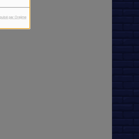
pulsé par Orejime