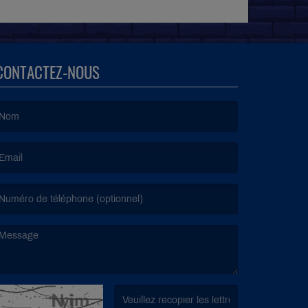
CONTACTEZ-NOUS
e nom est obligatoire. )
’email est obligatoire. )
e message est obligatoire. )