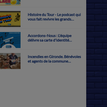
Histoire du Tour - Le podcast qui
vous fait revivre les grands
exploits français sur la Grande
Boucle
Accordons-Nous : L'équipe
délivre sa carte d'identité
musicale
Incendies en Gironde. Bénévoles
et agents de la commune
s'activent pour récolter des dons
à Parthenay