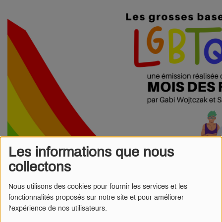
Les informations que nous
collectons
Nous utilisons des cookies pour fournir les services et les
fonctionnalités proposés sur notre site et pour améliorer
Une série de podcast réalisée dans le cadre du mois des
l'expérience de nos utilisateurs.
fiertés. Une belle leçon de vivre ensemble pour