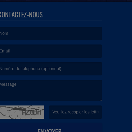
CONTACTEZ-NOUS
e nom est obligatoire. )
’email est obligatoire. )
e message est obligatoire. )
(Captcha invalide. )
ENVOYER