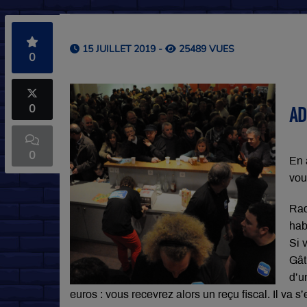
15 JUILLET 2019 -
25489 VUES
0
0
AD
0
En 
vou
Rad
hab
Si 
Gât
d’u
euros : vous recevrez alors un reçu fiscal. Il va