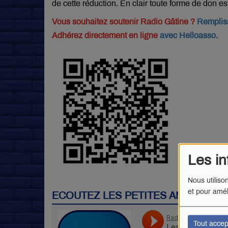
de cette réduction. En clair toute forme de don es
Vous souhaitez soutenir Radio Gâtine ?
Rempliss
Adhérez directement en ligne
avec Helloasso.
Les in
Nous utiliso
et pour amél
ECOUTEZ LES PETITES ANNONCES 
Tout accep