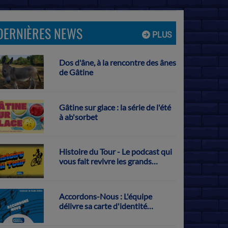
DERNIÈRES NEWS
PLUS
Dos d'âne, à la rencontre des ânes
de Gâtine
Gâtine sur glace : la série de l'été
à ab'sorbet
Histoire du Tour - Le podcast qui
vous fait revivre les grands
exploits français sur la Grande
Boucle
Accordons-Nous : L'équipe
délivre sa carte d'identité
musicale