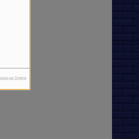
pulsé par Orejime