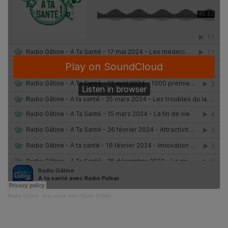
Radio Gâtine
·
A ta santé avec Radio Pulsar