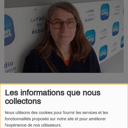
24 AVRIL 2025
Les informations que nous
Notre Balade en Gâtine du jour est en compagnie
collectons
d'Isabelle Grosse, autrice de textes poétiques née à
Parthenay dont le chemin a croisé la librairie L'Iréel, à
Nous utilisons des cookies pour fournir les services et les
Coulonges-sur-l'Autize, et sa gérante Alice. L'idée
fonctionnalités proposés sur notre site et pour améliorer
d'ateliers d'écriture a paru évidente, et Isabelle
l'expérience de nos utilisateurs.