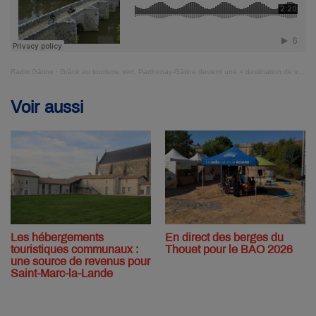
Radio Gâtine
·
Grâce au tourisme vert, Parthenay-Gâtine devient une « destination de vacances »
Voir aussi
Les hébergements
En direct des berges du
touristiques communaux :
Thouet pour le BAO 2026
une source de revenus pour
Saint-Marc-la-Lande