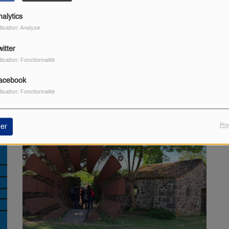
nalytics
ilisation: Analyse
itter
ilisation: Fonctionnalité
acebook
tement des Deux-Sèvres
ilisation: Fonctionnalité
Pro
er