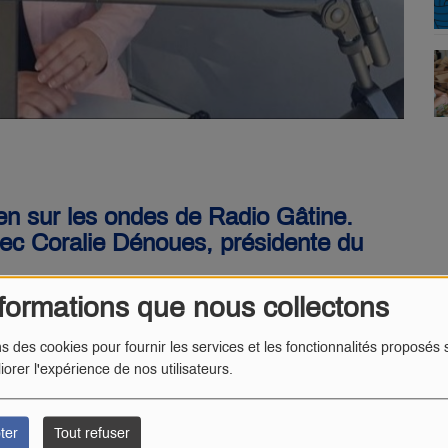
ien sur les ondes de Radio Gâtine.
avec Coralie Dénoues, présidente du
formations que nous collectons
la rédaction a échangé pendant une trentaine de minutes
res.
ns des cookies pour fournir les services et les fonctionnalités proposés s
iorer l'expérience de nos utilisateurs.
ter
Tout refuser