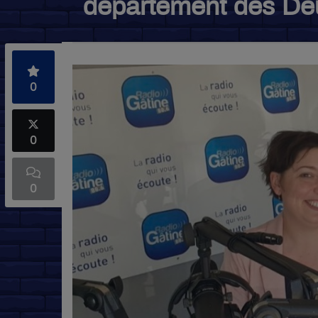
département des De
0
0
0