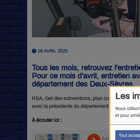
18 AVRIL 2025
Tous les mois, retrouvez l'entret
Pour ce mois d'avril, entretien 
département des Deux-Sèvres.
Les in
RSA, Gel des subventions, plan collège 2050... 
avec la présidente du département des Deux-Sèv
Nous utiliso
et pour amél
À écouter ici :
Tout accep