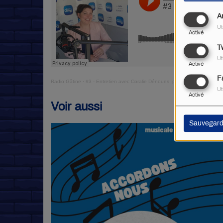
A
Ut
Activé
Tw
Ut
Activé
F
Radio Gâtine
·
#3 - Entretien avec Coralie Dénoues, présidente du dépar
Ut
Activé
Voir aussi
Sauvegard