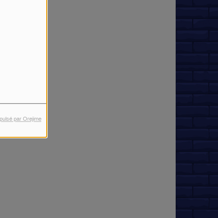
pulsé par Orejime