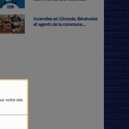
musicale
Incendies en Gironde. Bénévoles
et agents de la commune
s'activent pour récolter des dons
à Parthenay
ur notre site