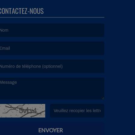
CONTACTEZ-NOUS
e nom est obligatoire. )
’email est obligatoire. )
e message est obligatoire. )
(Captcha invalide. )
ENVOYER