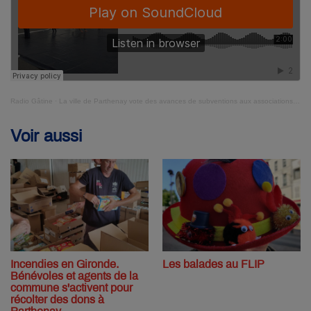
Radio Gâtine
·
La ville de Parthenay vote des avances de subventions aux associations et le maintien des taux d'imposition
Voir aussi
Incendies en Gironde.
Les balades au FLIP
Bénévoles et agents de la
commune s'activent pour
récolter des dons à