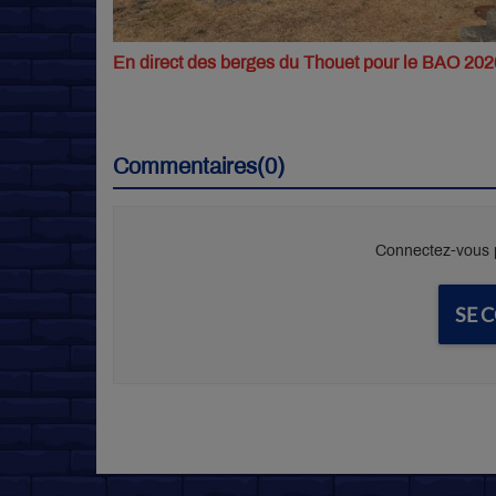
En direct des berges du Thouet pour le BAO 202
Commentaires(0)
Connectez-vous p
SE 