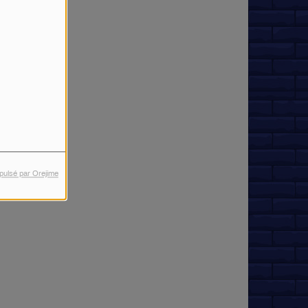
pulsé par Orejime