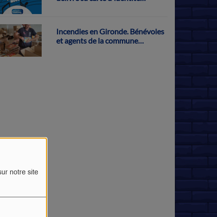
musicale
Incendies en Gironde. Bénévoles
et agents de la commune
s'activent pour récolter des dons
à Parthenay
ur notre site