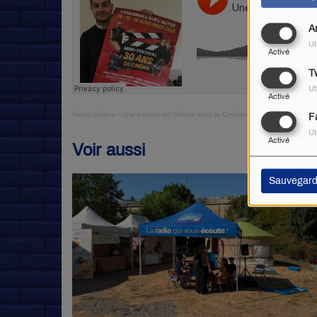
A
Ut
Activé
Tw
Ut
Activé
Radio Gâtine
·
Une balade en Gâtine avec le Cinéma de Coulonge sur l'Auti
F
Ut
Activé
Voir aussi
Sauvegard