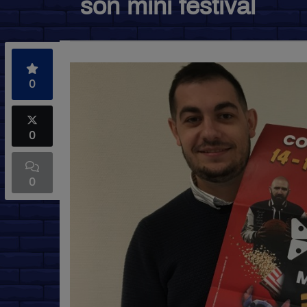
son mini festival
0
0
0