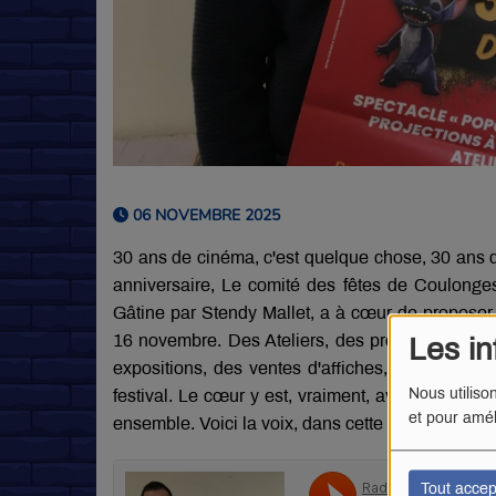
06 NOVEMBRE 2025
30 ans de cinéma, c'est quelque chose, 30 ans 
anniversaire, Le comité des fêtes de Coulonges
Gâtine par Stendy Mallet, a à cœur de proposer l
16 novembre. Des Ateliers, des projections, un 
Les in
expositions, des ventes d'affiches, toute la vi
Nous utiliso
festival. Le cœur y est, vraiment, avec un object
et pour amél
ensemble. Voici la voix, dans cette nouvelle bal
Tout accep