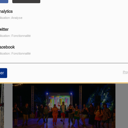
nalytics
ilisation: Analyse
itter
ilisation: Fonctionnalité
ze fête ses 30 ans et vous propose son mini festival
acebook
ilisation: Fonctionnalité
Pro
er