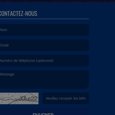
CONTACTEZ-NOUS
e nom est obligatoire. )
’email est obligatoire. )
e message est obligatoire. )
(Captcha invalide. )
ENVOYER