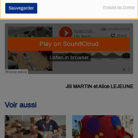
constate le co-président de l'association. D'où l'apport de
Propulsé par Orejime
Sauvegarder
cette question de la démocratie.
Jili MARTIN et Alice LEJEUNE
Voir aussi