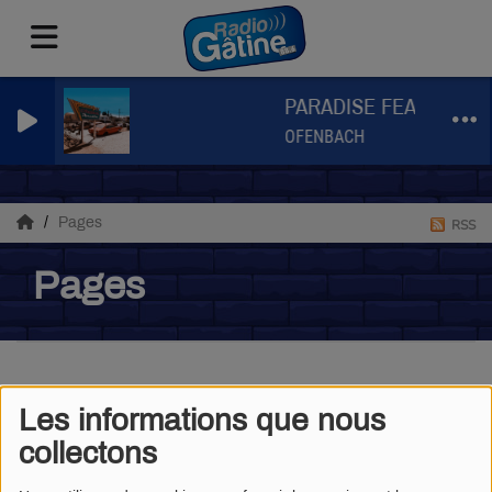
PARADISE FEAT BENJA
OFENBACH
Pages
RSS
Pages
LES FANS DE RADIS
Les informations que nous
collectons