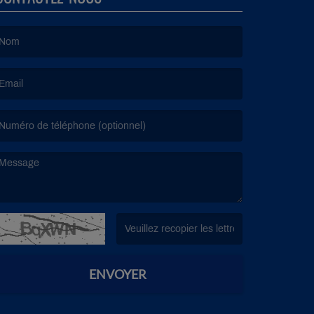
e nom est obligatoire. )
’email est obligatoire. )
e message est obligatoire. )
(Captcha invalide. )
ENVOYER