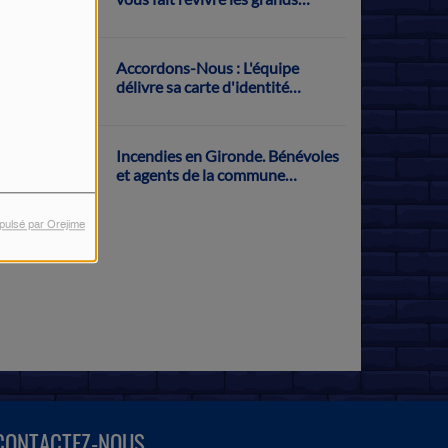
exploits français sur la Grande
Boucle
Accordons-Nous : L'équipe
délivre sa carte d'identité
musicale
Incendies en Gironde. Bénévoles
et agents de la commune
s'activent pour récolter des dons
à Parthenay
pulsé par Orejime
CONTACTEZ-NOUS