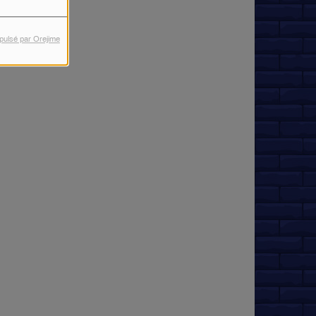
pulsé par Orejime