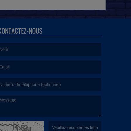
CONTACTEZ-NOUS
e nom est obligatoire. )
’email est obligatoire. )
e message est obligatoire. )