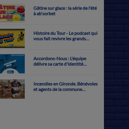
Gâtine sur glace : la série de l'été
à ab'sorbet
Histoire du Tour - Le podcast qui
vous fait revivre les grands
exploits français sur la Grande
Boucle
Accordons-Nous : L'équipe
délivre sa carte d'identité
musicale
Incendies en Gironde. Bénévoles
et agents de la commune
s'activent pour récolter des dons
à Parthenay