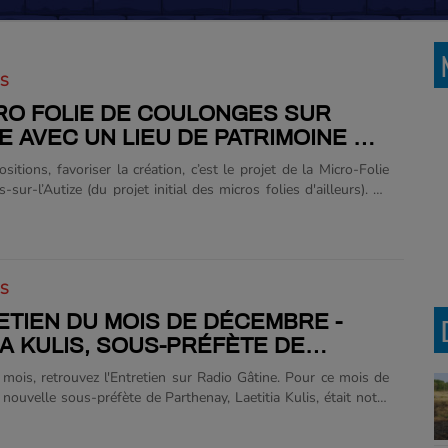
IS
RO FOLIE DE COULONGES SUR
ZE AVEC UN LIEU DE PATRIMOINE ET
LTURE
sitions, favoriser la création, c’est le projet de la Micro-Folie
sur-l’Autize (du projet initial des micros folies d'ailleurs). En
Micro Folie, ici, à Coulonges-sur-l’Autize s'inscrit suite à un
ts en lien avec la revitalisation des petites villes de demain,
 nous explique Mme la maire Danielle Taverneau présente dans
n. Et puis, la Micro Folie c’est aussi et surtout un musée
IS
crit dans un patrimoine et à Coulonges il est bien particulier.
e vous allez entendre dans cette nouvelle balade en Gâtine
ETIEN DU MOIS DE DÉCEMBRE -
IA KULIS, SOUS-PRÉFÈTE DE
ENAY
 mois, retrouvez l'Entretien sur Radio Gâtine. Pour ce mois de
nouvelle sous-préfète de Parthenay, Laetitia Kulis, était notre
titia Kulis, la nouvelle sous-préfète de Parthenay s'est prêtée
ntretien, ce vendredi 12 décembre 2025. À 37 ans, celle qui est