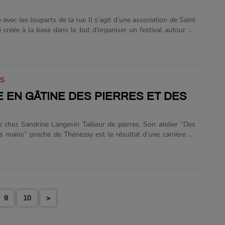
avec les louparts de la rue Il s’agit d’une association de Saint
 créée à la base dans le but d’organiser un festival autour de
barbarie (un instrument mécanique à manivelle qui joue une
 carton perforé) mais qui, très vite, se tourne vers les arts de
éral. En plus de cet événement les louparts en organisent
eux autres : une course de caisses à savon et puis la soirée
IS
 On y trouve de multiples activités artistiques : théâtre,
s ou arts créatifs......
 EN GÂTINE DES PIERRES ET DES
 chez Sandrine Langevin Tailleur de pierres. Son atelier “Des
es mains” proche de Thénezay est le résultat d’une carrière de
ée enfant en ramassant des petits cailloux dans les poches,
s études de géologie, un poste dans la défense du patrimoine
ion de son atelier de taille de pierre et son arrivée en Gâtine en
aille et grave principalement du calcaire un matériau qui l’a
lée et avec lequel elle à un rapport particulier : “Quand je suis
e moi je communique avec elle......
9
10
>