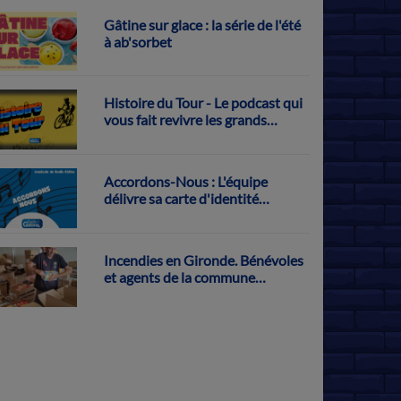
Gâtine sur glace : la série de l'été
à ab'sorbet
Histoire du Tour - Le podcast qui
vous fait revivre les grands
exploits français sur la Grande
Boucle
Accordons-Nous : L'équipe
délivre sa carte d'identité
musicale
Incendies en Gironde. Bénévoles
et agents de la commune
s'activent pour récolter des dons
à Parthenay