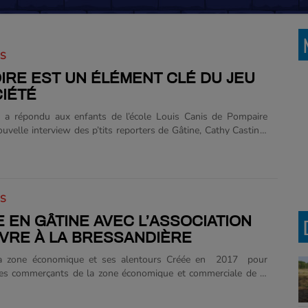
IS
OIRE EST UN ÉLÉMENT CLÉ DU JEU
IÉTÉ
n a répondu aux enfants de l’école Louis Canis de Pompaire
uvelle interview des p’tits reporters de Gâtine, Cathy Castin a
enfants de l’école Louis Canis de Pompaire. Ludothécaire pour
âtine, elle exerce ce métier depuis plus de 30 ans. Elle a
é jouer et faire jouer. Enfant, elle réunissait les enfants de son
jouer. Elle a eu la chance de rencontrer les acteurs ludiques de
IS
lui ont proposé de travailler au sein de la première ludothèque
portée par le patronage......
 EN GÂTINE AVEC L’ASSOCIATION
IVRE À LA BRESSANDIÈRE
a zone économique et ses alentours Créée en 2017 pour
les commerçants de la zone économique et commerciale de la
e à Châtillon-sur-Thouet, l’association Bien Vivre à la
e a pour ambition de dynamiser la zone économique et ses