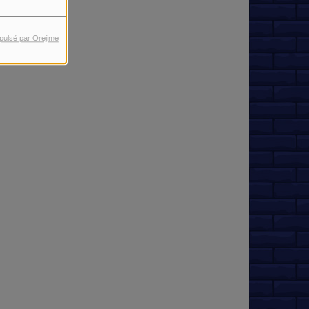
pulsé par Orejime