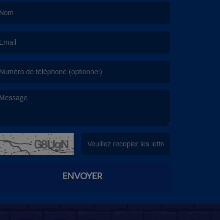
e nom est obligatoire. )
’email est obligatoire. )
e message est obligatoire. )
(Captcha invalide. )
ENVOYER