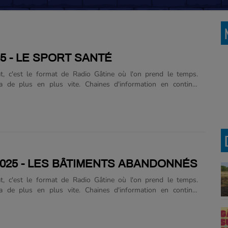
25 - LE SPORT SANTÉ
t, c'est le format de Radio Gâtine où l'on prend le temps.
va de plus en plus vite. Chaines d'information en continu,
ux, course aux clics. En radio, c'est un peu pareil, un journal
tes, un reportage ou un flash dure en moyenne deux minutes.
 fait le choix de prendre le temps pour aborder des sujets
, ou des sujets qui méritent d'y consacrer un temps plus long.
ujets colleront à l'actualité, mais on fera aussi des pas de côté
esser à des sujets que l'on ne traite pas au quotidien. Sur les
2025 - LES BÂTIMENTS ABANDONNÉS
t, c'est le format de Radio Gâtine où l'on prend le temps.
va de plus en plus vite. Chaines d'information en continu,
ux, course aux clics. En radio, c'est un peu pareil, un journal
nutes, un reportage ou un flash dure en moyenne deux
io Gâtine fait le choix de prendre le temps pour aborder des