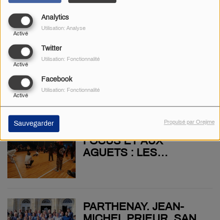
ASSEMBLÉE
AVEC "LOIN DANS LA
GÉNÉRALE LA
Analytics
MER", AH ACCUEILLE
SEMAINE DERNIÈRE.
Utilisation: Analyse
UN DES PLUS GROS
Activé
SPECTACLE DE SA
Twitter
SAISON ARTISTIQUE
Utilisation: Fonctionnalité
Activé
JANY PÉRONNET ÉLU
Facebook
MAIRE, CORALIE
Utilisation: Fonctionnalité
Activé
DÉNOUES DANS
L’OPPOSITION : LE
CONSEIL
Propulsé par Orejime
Sauvegarder
D’INSTALLATION DE
FOCUS ET AUX
SECONDIGNY A EU
AGUETS : LES
LIEU VENDREDI
DANSEURS DE
BREAKDANCE AVANT
UN BATTLE
PARTHENAY. JEAN-
MICHEL PRIEUR, SANS