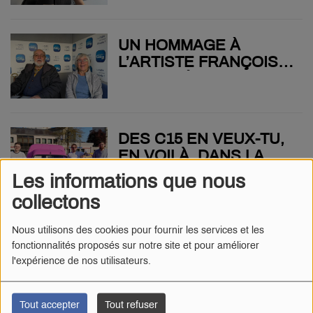
L’ENQUÊTE À BOYÉ
ACCOUVAGE
UN HOMMAGE À
L’ARTISTE FRANÇOIS
DELERS À LA
CHAPELLE DES
CORDELIERS DE
PARTHENAY
DES C15 EN VEUX-TU,
EN VOILÀ, DANS LA
CAPITALE DE GÂTINE
Les informations que nous
LES 7 ET 8 AOÛT
collectons
PROCHAINS
LA FÉDÉRATION DES
Nous utilisons des cookies pour fournir les services et les
fonctionnalités proposés sur notre site et pour améliorer
CENTRES
l'expérience de nos utilisateurs.
SOCIOCULTURELS DES
DEUX-SÈVRES SE
RÉUNISSAIT EN
Tout accepter
Tout refuser